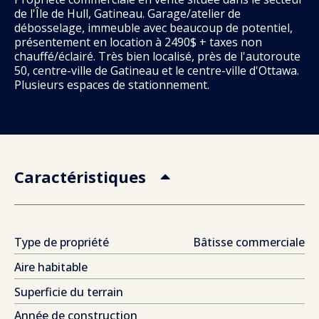
de l'Île de Hull, Gatineau. Garage/atelier de
débosselage, immeuble avec beaucoup de potentiel,
présentement en location à 2490$ + taxes non
chauffé/éclairé. Très bien localisé, près de l'autoroute
50, centre-ville de Gatineau et le centre-ville d'Ottawa.
Plusieurs espaces de stationnement.
Caractéristiques
Type de propriété
Bâtisse commerciale/B
Aire habitable
2
Superficie du terrain
3
Année de construction