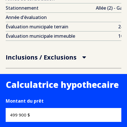
Stationnement
Allée (2) - Gara
Année d’évaluation
Évaluation municipale terrain
240
Évaluation municipale immeuble
106
Inclusions / Exclusions
Calculatrice hypothecaire
Montant du prêt