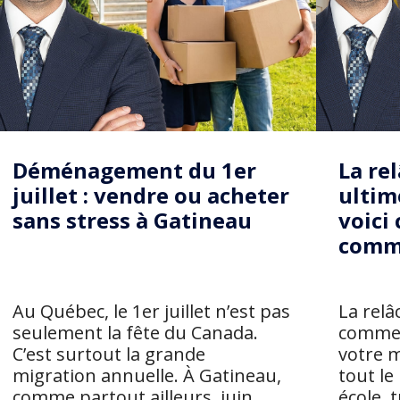
Déménagement du 1er
La rel
juillet : vendre ou acheter
ultim
sans stress à Gatineau
voici 
comm
Au Québec, le 1er juillet n’est pas
La relâ
seulement la fête du Canada.
comme 
C’est surtout la grande
votre 
migration annuelle. À Gatineau,
tout le
comme partout ailleurs, juin
école, t