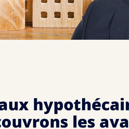
taux hypothécair
couvrons les ava