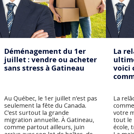
Déménagement du 1er
La rel
juillet : vendre ou acheter
ultim
sans stress à Gatineau
voici 
comm
Au Québec, le 1er juillet n’est pas
La relâ
seulement la fête du Canada.
comme 
C’est surtout la grande
votre 
migration annuelle. À Gatineau,
tout le
comme partout ailleurs, juin
école, t