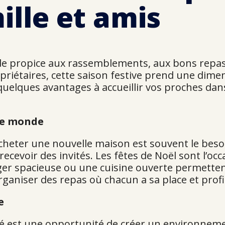
ille et amis
ode propice aux rassemblements, aux bons repa
riétaires, cette saison festive prend une dimen
quelques avantages à accueillir vos proches d
 le monde
cheter une nouvelle maison est souvent le beso
cevoir des invités. Les fêtes de Noël sont l’occ
er spacieuse ou une cuisine ouverte permettent 
aniser des repas où chacun a sa place et profit
e
est une opportunité de créer un environnement